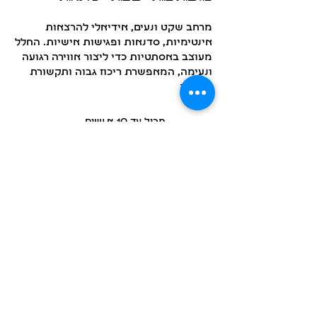
מרחב שקט ונעים, אידיאלי להרצאות
אינטימיות, סדנאות ופגישות אישיות. החלל
מעוצב באסתטיות כדי ליצור אווירה רגועה
ונעימה, המאפשרת ריכוז גבוה ותקשורת
פתוחה
מכיל עד 10 א.נשים
מכיל ספרייה
מאובזר בשולחן ובלוח מחיק
להצעת מחיר