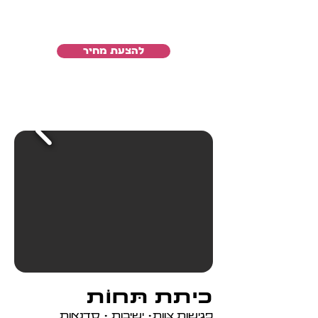
להצעת מחיר
כיתת תּחוֹת
פגישות צוות• ישיבות • סדנאות