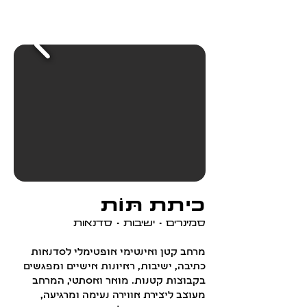
כיתת תּוֹת
סמינרים • ישיבות • סדנאות
מרחב קטן ואינטימי אופטימלי לסדנאות
כתיבה, ישיבות, ראיונות אישיים ומפגשים
בקבוצות קטנות. מואר ואסתטי, המרחב
מעוצב ליצירת אווירה נעימה ומרגיעה,