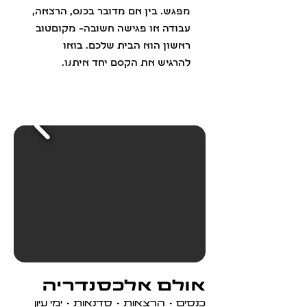
מפגש. בין אם מדובר בכנס, הרצאה,
עבודה או פגישה חשובה– מקוםטוב
ראשון הוא הבית שלכם. בואו
להרגיש את הקסם יחד איתנו.
אולם אלכסנדריה
כנסים • הרצאות • סדנאות • ימי עיון