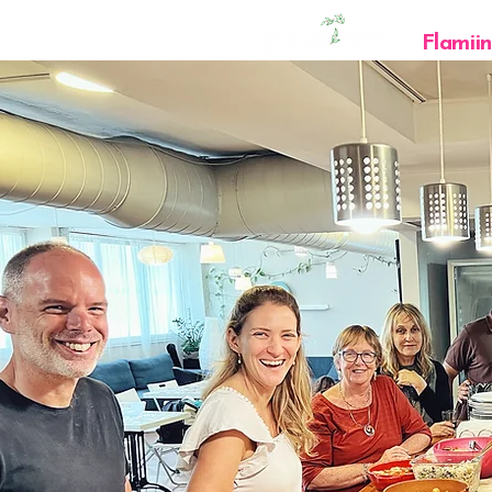
Flamii
by