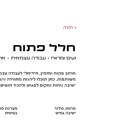
דף הבית
למה אנחנו
יתרונות
חזרה >
חלל פתוח
נעים ומרווח • עבודה עצמאית • א
מרחב פתוח ומזמין, אידיאלי לעבודה עצמ
משותפות. כאן תוכלו ליהנות מאווירה נינו
ישיבה נוחות ומקום לפגוש ולהכיר אנשים
מרווח, סידור
מערכת סאו
ישיבה גמיש
בסיסית