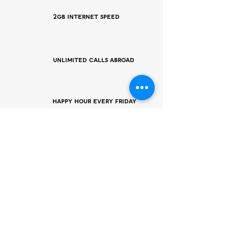
2GB Internet Speed
Unlimited Calls Abroad
Happy Hour Every Friday
from 18.00
with Free Alcohol!
x5 Free One Hour
Meeting Rooms