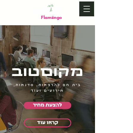
Flamiingo
by
מקוםטוב
בית חם להרצאות, סדנאות,
אירועים ועוד
להצעת מחיר
קראו עוד